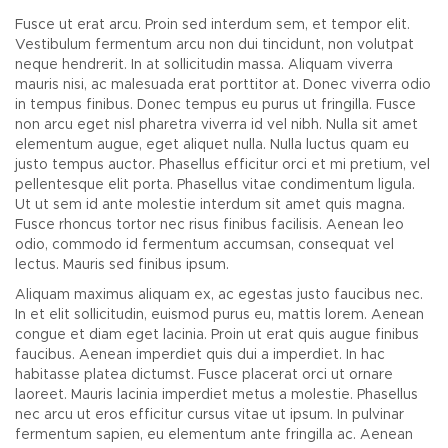
Fusce ut erat arcu. Proin sed interdum sem, et tempor elit.
Vestibulum fermentum arcu non dui tincidunt, non volutpat
neque hendrerit. In at sollicitudin massa. Aliquam viverra
mauris nisi, ac malesuada erat porttitor at. Donec viverra odio
in tempus finibus. Donec tempus eu purus ut fringilla. Fusce
non arcu eget nisl pharetra viverra id vel nibh. Nulla sit amet
elementum augue, eget aliquet nulla. Nulla luctus quam eu
justo tempus auctor. Phasellus efficitur orci et mi pretium, vel
pellentesque elit porta. Phasellus vitae condimentum ligula.
Ut ut sem id ante molestie interdum sit amet quis magna.
Fusce rhoncus tortor nec risus finibus facilisis. Aenean leo
odio, commodo id fermentum accumsan, consequat vel
lectus. Mauris sed finibus ipsum.
Aliquam maximus aliquam ex, ac egestas justo faucibus nec.
In et elit sollicitudin, euismod purus eu, mattis lorem. Aenean
congue et diam eget lacinia. Proin ut erat quis augue finibus
faucibus. Aenean imperdiet quis dui a imperdiet. In hac
habitasse platea dictumst. Fusce placerat orci ut ornare
laoreet. Mauris lacinia imperdiet metus a molestie. Phasellus
nec arcu ut eros efficitur cursus vitae ut ipsum. In pulvinar
fermentum sapien, eu elementum ante fringilla ac. Aenean